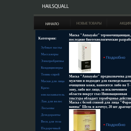
Маска "Annayake" термоочищающая, 
Категории:
последние биотехнологические разраб
Товар сертифицирован инфо 1760o.
Зубные пасты
Массажеры
Электробритвы
Кондиционеры
Тоник-спрей
Маска "Annayake" предназначена для
мужчин и подходит для еженедельного
Маски для лица
очищения кожи, наносится либо на Т-
Крем-
зону, либо все лицо, за исключением
области вокруг глаз Инновационная
ополаскиватель
текстура обладает термбчрюьо действ
Лак для волос
Маска с белой глиной для лица "Фар
что способствует глубокому очищению
ванны" Шелк и жемчуг, 20 шт драгоц
пор Уголь, являясь активным
Лосьоны
дар для любой женщины инфо 6768o.
абсорбентом, поглощает загрязнения и
Дезодоранты
излишки кожного жира Без отдушек
Активные компоненты: Витамин В6 - 
Воск для тела
восстановления энергии и тонуса;
Подарочный
Экстракт дерева Обаку - для