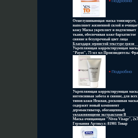
основами жидкости Маска готова к
решения проблемы на уровне клетки 
применению После извлечения
быстрого достижения заметного
"лепестков" маски плотно закрытвжд
устойчивого эффекта Товар
крышку Не использовать "лепестки"
сертифицирован.
маски дважды Рекомендуется применя
Отшелушивающая маска тонизирует,
2-3 раза в неделю Способ применения:
наполняет жизненной силой и очищае
Достать пару тканевых основ-
кожу Маска укрепляет и подтягивает
"лепестков" из упаковки чистыми
ткани, обеспечивая коже бархатистое
руками "Лепестки" необходимо
сияние и безупречный цвет лица
положить на кожу скул и слегка приж
Благодаря зернистой текстуре грязи
Спустя 10 минут снять, равномерно
Укрепляющая корректирующая маск
Мбчпыйертвого моря повышается
распределить оставшуюся жидкость,
"Payot", 75 мл мл Производитель: Фр
уровень увлажненности кожи,
затем воспользоваться молочком или
Товар сертифицирован инфо 10084o.
восстанавливается ее жизненная энер
кремом Характеристики: Вес: 30 г
Продукты марки Yes To Carrots созда
Артикул: 12742 Производитель: Япон
на основе морской грязи, минералов и
Товар сертифицирован.
экологически чистых фруктов и овоще
не содержат парабен Нашему организ
достаточно сложно
восставждржнавливаться от воздейств
солнечных лучей и загрязненного возд
Укрепляющая корректирующая маска
Морковь, цитрусовые и овощи содерж
интенсивная забота и сияние, для всех
бета-каротин, хорошо известный свои
типов кожи Нежная, роскошная маска
антиоксидантными свойствами
содержит новый компонент
Уникальные формулы продуктов на
дермоактиватор, обогащенный
основе бета-керотина и минералов
увлажняющими экстрактами В
способствуют естественному процессу
Маска очищающая "Nivea Visage", 2х7
результате примененбчпъия: видимые
защиты от воздействия солнечных луч
Германия Артикул: 81901 Товар
дефекты кожи мгновенно устранены,
и загрязненного воздуха и дарят вам
сертифицирован инфо 10101o.
кожа более мягкая, юная, сияющая,
сияние Характеристики: Объем: 50 мл
признаки усталости отсутствуют,
Производитель: Израиль Товар
здоровый, красивый цвет лица Дермо-