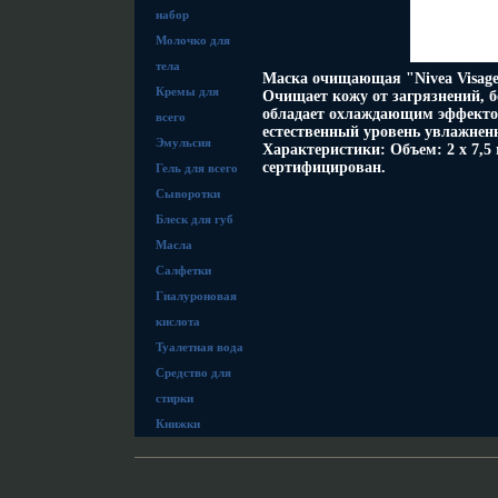
набор
Молочко для
тела
Маска очищающая "Nivea Visage
Кремы для
Очищает кожу от загрязнений, 
обладает охлаждающим эффектом
всего
естественный уровень увлажненн
Эмульсия
Характеристики: Объем: 2 х 7,5
сертифицирован.
Гель для всего
Сыворотки
Блеск для губ
Масла
Салфетки
Гиалуроновая
кислота
Туалетная вода
Средство для
стирки
Книжки