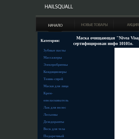
Маска очищающая "Nivea Visag
Категории:
сертифицирован инфо 10101o.
Зубные пасты
Массажеры
Электробритвы
Кондиционеры
Тоник-спрей
Маски для лица
Крем-
ополаскиватель
Лак для волос
Лосьоны
Дезодоранты
Воск для тела
Подарочный