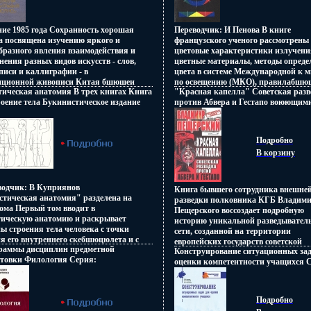
ры Ангелина Секачева Анна
агитации, учащихся художественны
ина Лвзжфаидия Пименова.
учебных заведений и студий взжущ
Дмитрий Исаев.
ние 1985 года Сохранность хорошая
Переводчик: И Пенова В книге
а посвящена изучению яркого и
французского ученого рассмотрены
бразного явления взаимодействия и
цветовые характеристики излучени
нения разных видов искусств - слов,
цветные материалы, методы опреде
писи и каллиграфии - в
цвета в системе Международной к 
иционной живописи Китая бшюшеи
по освещению (МКО), правилабшю
тическая анатомия В трех книгах Книга
"Красная капелла" Советская разв
ии Анализу живописных
использования цветового графика 
оение тела Букинистическое издание
против Абвера и Гестапо воюющим
зведений предшествует рассмотрение
также основные цветовые системы 
анность: Хорошая Издательство:
государствами Автор Владимир Пе
 каллиграфического искусства и
художников, дизайнеров и студенто
иане, 1963 г Твердый переплет, 156 стр
инфо 9206t.
ифики литературных надписей к
учебных заведении соответствующи
3888t.
не Подробно рассказывается о
специальностей Автор Жорж А Агос
Подробно
ейших группах произведений
В корзину
го типа Автор Сергей Соколов-
ов.
водчик: В Куприянов
Книга бывшего сотрудника внешне
стическая анатомия" разделена на
разведки полковника КГБ Владим
ома Первый том вводит в
Пещерского воссоздает подробную
тическую анатомию и раскрывает
историю уникальной разведывател
ы строения тела человека с точки
сети, созданной на территории
я его внутреннего скебшюцюлета и с
европейских государств советской
раммы дисциплин предметной
и зрения внешних форм Ясно
Конструирование ситуационных за
военной разбшяакведкой в годы Вт
отовки Филология Серия:
леживаются три раздела первого
оценки компетентности учащихся 
мировой войны и получившей назв
огический университет инфо 10446t.
Раздел первый - характеристика
Педагогический взгляд инфо 10451t.
"Красная капелла" В книге
ета и история пластической
рассказывается о ключевых этапах
омии Подробно рассмотрено
создания разведсети, перечисляютс
Подробно
ние трудов Леонардо да Винчи,
организаторы нелегальных резиден