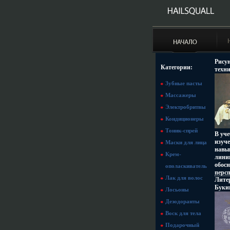
Рису
Категории:
техн
Сохр
Зубные пасты
Легк
Тверд
Массажеры
Форма
Электробритвы
Кондиционеры
Тоник-спрей
В уч
изуч
Маски для лица
навы
Крем-
линии
обос
ополаскиватель
персп
Лак для волос
Лите
приб
Букин
геоме
Лосьоны
Наука
натю
Дезодоранты
Тираж
Приво
мм) и
живо
Воск для тела
челов
Подарочный
учащ