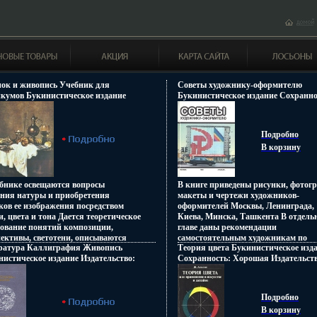
нок и живопись Учебник для
Советы художнику-оформителю
икумов Букинистическое издание
Букинистическое издание Сохранно
анность: Хорошая Издательство:
Хорошая Издательство: Плакат, 198
ая и пищевая промышленность, 1983 г
Твердый переплет, 192 стр Тираж: 4
ый переплет, 216 стр Тираж: 40000 экз
Формат: 70x90/16 (~170х215 мм) инф
Подробно
т: инфо 3866t.
В корзину
ебнике освещаются вопросы
В книге приведены рисунки, фотог
ения натуры и приобретения
макеты и чертежи художников-
ков ее изображения посредством
оформителей Москвы, Ленинграда,
, цвета и тона Дается теоретическое
Киева, Минска, Ташкента В отдель
нование понятий композиции,
главе даны рекомендации
ективы, светотени, описываются
самостоятельным художникам по
ратура Каллиграфия Живопись
Теория цвета Букинистическое изд
шюштемы изображения
применению различныбшюшлх
истическое издание Издательство:
Сохранность: Хорошая Издательств
трических тел, драпировки,
материалов и инструментов В
, 1985 г Твердый переплет, 312 стр
1982 г Мягкая обложка, 184 стр Фо
рморта, головы и фигуры человека
иллюстративном ряде использован
: 5000 экз Формат: 84x108/32 (~130х205
84x108/32 (~130х205 мм) инфо 3886t.
дятся сведения о цвете, технике
примеры из книг и фолдеров
нфо 3875t.
писи, натюрморте, изображении
издательства "Плакат" Издание
Подробно
ека в одежде, о пейзаже Для
адресуется широкому кругу художн
В корзину
ихся техникумов Иллюстрации
оформителей, организаторов нагля