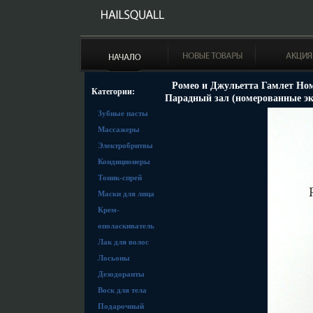
Ромео и Джульетта Гамлет Но
Категории:
Парадный зал (номерованные эк
Зубные пасты
Массажеры
Электробритвы
Кондиционеры
Тоник-спрей
Маски для лица
Крем-
ополаскиватель
Лак для волос
Лосьоны
Дезодоранты
Воск для тела
Подарочный