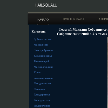
Георгий Мдивани Собрание соч
Категории:
Собрание сочинений в 4-х томах 
Зубные пасты
Массажеры
Электробритвы
Кондиционеры
Тоник-спрей
Маски для лица
Крем-
ополаскиватель
Лак для волос
Лосьоны
Дезодоранты
Воск для тела
Подарочный