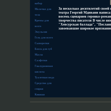
набор
За несколько десятилетий своей
Молочко для
театра Георгий Мдивани написа
тела
восемь сценариев героико-рома
творчества писателя В числе ни
Кремы для
"Хевсурская баллада", "Послан
всего
завоевавшие широкое признание
Эмульсия
Гель для всего
Сыворотки
Блеск для губ
Масла
Салфетки
Гиалуроновая
кислота
Туалетная вода
Средство для
стирки
Книжки