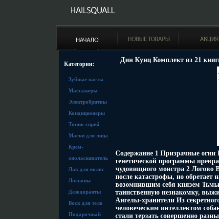
Дин Кунц Комплект из 21 книг
Категории:
Зубные пасты
Массажеры
Электробритвы
Кондиционеры
Тоник-спрей
Маски для лица
Крем-
Содержание 1 Призрачные огни 
ополаскиватель
генетической программы превра
чудовищного монстра 2 Логово 
Лак для волос
после катастрофы, но обретает 
Лосьоны
возомнившим себя князем Тьмы
Дезодоранты
таинственную незнакомку, выжи
Ангелы-хранители Из секретного
Воск для тела
человеческим интеллектом соба
Подарочный
стали терзать совершенно разн