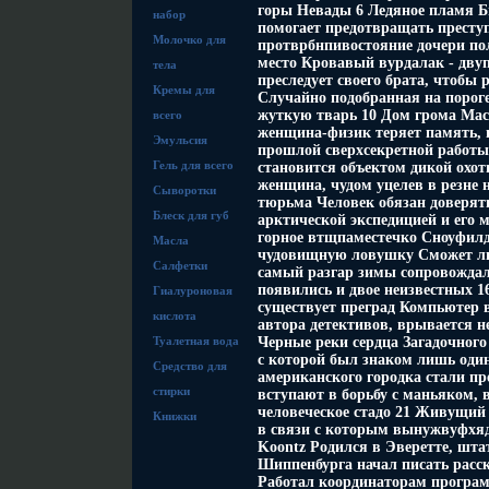
горы Невады 6 Ледяное пламя 
набор
помогает предотвращать престу
Молочко для
протврбнпивостояние дочери пол
место Кровавый вурдалак - дву
тела
преследует своего брата, чтобы
Кремы для
Случайно подобранная на порог
жуткую тварь 10 Дом грома Мас
всего
женщина-физик теряет память, 
Эмульсия
прошлой сверхсекретной работы
Гель для всего
становится объектом дикой охо
женщина, чудом уцелев в резне 
Сыворотки
тюрьма Человек обязан доверять
Блеск для губ
арктической экспедицией и его
горное втщпаместечко Сноуфилд 
Масла
чудовищную ловушку Сможет ли
Салфетки
самый разгар зимы сопровождало
появились и двое неизвестных 1
Гиалуроновая
существует преград Компьютер в
кислота
автора детективов, врывается 
Туалетная вода
Черные реки сердца Загадочного
с которой был знаком лишь оди
Средство для
американского городка стали п
стирки
вступают в борьбу с маньяком,
человеческое стадо 21 Живущий 
Книжки
в связи с которым вынужвуфхяд
Koontz Родился в Эверетте, шта
Шиппенбурга начал писать расс
Работал координаторам програм