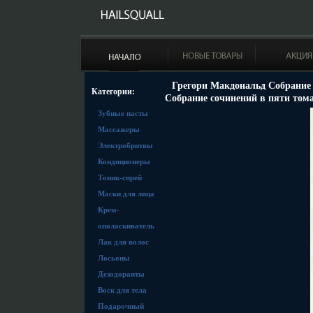
Грегори Макдональд Собрание 
Категории:
Собрание сочинений в пяти тома
Зубные пасты
Массажеры
Электробритвы
Кондиционеры
Тоник-спрей
Маски для лица
Крем-
ополаскиватель
Лак для волос
Лосьоны
Дезодоранты
Воск для тела
Подарочный