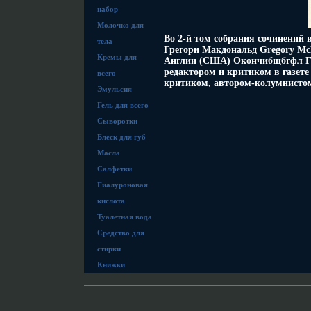
набор
Молочко для
Во 2-й том собрания сочинений
тела
Грегори Макдональд Gregory Mc
Кремы для
Англии (США) Окончибщбгфл Гар
редактором и критиком в газете
всего
критиком, автором-колумнистом
Эмульсия
Гель для всего
Сыворотки
Блеск для губ
Масла
Салфетки
Гиалуроновая
кислота
Туалетная вода
Средство для
стирки
Книжки