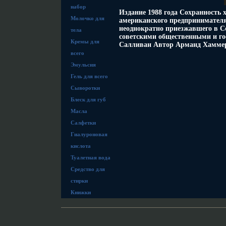
набор
Издание 1988 года Сохранность 
Молочко для
американского предпринимателя
неоднократно приезжавшего в 
тела
советскими общественными и го
Кремы для
Салливан Автор Арманд Хамме
всего
Эмульсия
Гель для всего
Сыворотки
Блеск для губ
Масла
Салфетки
Гиалуроновая
кислота
Туалетная вода
Средство для
стирки
Книжки