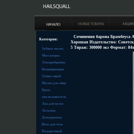
Сочинения барона Брамбеуса А
Категории:
Хорошая Издательство: Советская
5 Тираж: 300000 экз Формат: 84x
Зубные пасты
Массажеры
Электробритвы
Кондиционеры
Тоник-спрей
Маски для лица
Крем-
ополаскиватель
Лак для волос
Лосьоны
Дезодоранты
Воск для тела
Подарочный