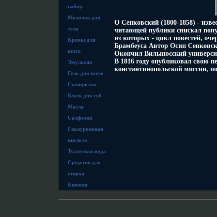
набор
Молочко для
О Сенковский (1800-1858) - изве
тела
читающей публики снискал поп
из которых - цикл повестей, о
Кремы для
Брамбеуса Автор Осип Сенковск
всего
Окончил Вильнюсский университ
В 1816 году опубликовал свою п
Эмульсия
константинопольской миссии, п
Гель для всего
Сыворотки
Блеск для губ
Масла
Салфетки
Гиалуроновая
кислота
Туалетная вода
Средство для
стирки
Книжки