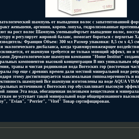
атологический шампунь от выпадения волос с запатентованной форм
ракт женьшеня, аргинин, корень лопуха, гидролизованные протеины
ют на рост волос Шампунь уменьшабчрэъет выпадение волос, восст
ктуру и регулирует жировой баланс, помогает бороться с перхотью 
зводитель: Франция Объем: 300 мл Размер упаковки: 8,5 см х 4,5 см
я экологического дисбаланса, когда травмируювжежрщее воздейств
усиливается, от шампуня требуется не только моющий эффект, но и 
сами Дерматологические шампуни компании "Home Institut" созданы
ральных компонентов высокой концентрации В них уникальным обр
ения, травы и чистая родниковая вода Вогезских гор (восточная ча
ралы гор еще с древних времен дали местной минеральной воде реп
одаря этому достигвпцнуается максимальная гиппоалергенность и в
ктивность шампуней Все шампуни изготовлены на воде AQUA VISA
ральных источников с Вогезских гор обуславливает высокую эффект
ой линии Эта вода, обогащенная полезными веществами и минерала
ствам не уступает такой минеральной воде общепризнанного высоког
hy", "Evian", "Perrier", "Vitel" Товар сертифицирован.