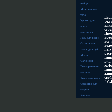
набор
Молочко для
тела
Дерм
Кремы для
Экст
влия
всего
стру
Эмульсия
Прои
врем
Гель для всего
все 
Сыворотки
воло
Блеск для губ
нату
раст
Масла
мине
Салфетки
Благ
эффе
Гиалуроновая
мине
кислота
данн
свой
Туалетная вода
"Vic
Средство для
стирки
Книжки