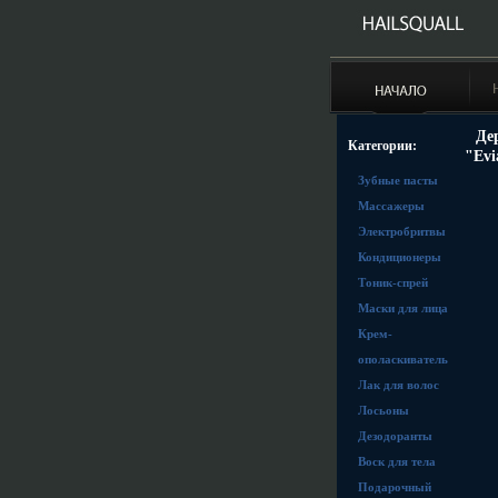
Де
Категории:
"Evi
Зубные пасты
Массажеры
Электробритвы
Кондиционеры
Тоник-спрей
Маски для лица
Крем-
ополаскиватель
Лак для волос
Лосьоны
Дезодоранты
Воск для тела
Подарочный