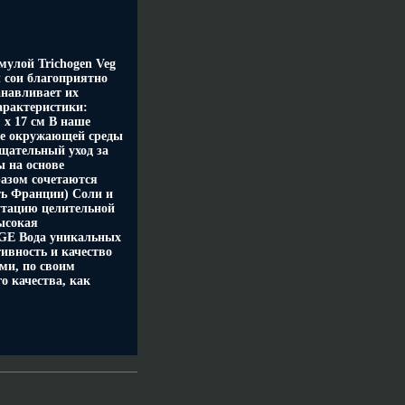
улой Trichogen Veg
 сои благоприятно
анавливает их
Характеристики:
 х 17 см В наше
ие окружающей среды
тщательный уход за
 на основе
азом сочетаются
сть Франции) Соли и
утацию целительной
ысокая
GE Вода уникальных
ивность и качество
ми, по своим
о качества, как