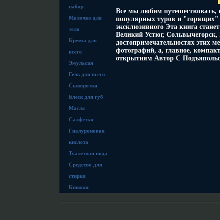
набор
Все мы любим путешествовать, 
Молочко для
популярных туров и "горящих" п
эксклюзивного Эта книга стане
тела
Великий Устюг, Сольвычегорск,
Кремы для
достопримечательностях этих ме
фотографий, а, главное, компак
всего
открытиям Автор С Подъяпольс
Эмульсия
Гель для всего
Сыворотки
Блеск для губ
Масла
Салфетки
Гиалуроновая
кислота
Туалетная вода
Средство для
стирки
Книжки