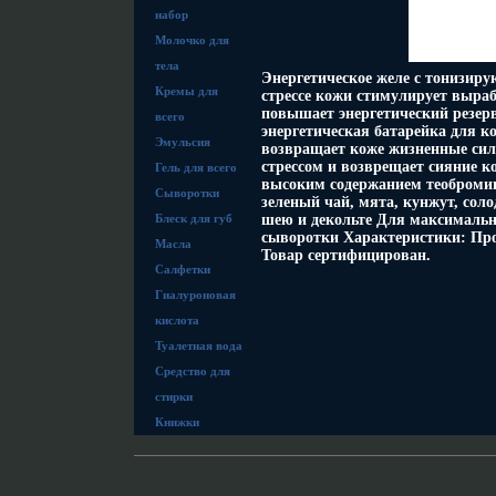
набор
Молочко для
тела
Энергетическое желе с тонизиру
Кремы для
стрессе кожи стимулирует выраб
повышает энергетический резерв
всего
энергетическая батарейка для к
Эмульсия
возвращает коже жизненные сил
стрессом и возврещает сияние к
Гель для всего
высоким содержанием теобромин
Сыворотки
зеленый чай, мята, кунжут, сол
Блеск для губ
шею и декольте Для максимальн
сыворотки Характеристики: Про
Масла
Товар сертифицирован.
Салфетки
Гиалуроновая
кислота
Туалетная вода
Средство для
стирки
Книжки