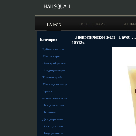
Энергетическое желе "Payot",
Категории:
10512o.
Зубные пасты
Массажеры
Электробритвы
Кондиционеры
Тоник-спрей
Маски для лица
Крем-
ополаскиватель
Лак для волос
Лосьоны
Дезодоранты
Воск для тела
Подарочный