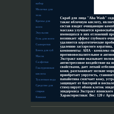
набор
Молочко для
тела
Скраб для лица "Aha Wash" соде
Кремы для
также яблочную кислоту, являе
состав входят очищающие компб
всего
массажа улучшается кровоснаб
Эмульсия
имеющихся в них отложений про
возникает эффект глубокого очи
Гель для всего
удаляются кератотические пробк
Сыворотки
удалению застарелого кератина
Блеск для губ
компоненты: АНА - комплекс-г
противовоспалительное и антиок
Масла
Экстракт киви оказывает полож
Салфетки
антистрессовое воздействие на
свойствами, дает легкий отбел
Гиалуроновая
кожи, разглаживает мелкие мор
кислота
приобретает упругость, станови
папайотина смягчает кожу, устр
Туалетная вода
защищает от бактерий и воспале
Средство для
стимулирует обмен клеток эпиде
эпидермиса Экстракт японского
стирки
Характеристики: Вес: 120 г Арт
Книжки