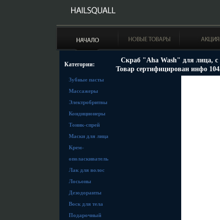
Скраб "Aha Wash" для лица, с
Категории:
Товар сертифицирован инфо 104
Зубные пасты
Массажеры
Электробритвы
Кондиционеры
Тоник-спрей
Маски для лица
Крем-
ополаскиватель
Лак для волос
Лосьоны
Дезодоранты
Воск для тела
Подарочный