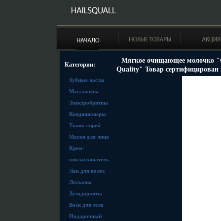
Мягкое очищающее молочко "Cl
Категории:
Quality" Товар сертифицирован 
Зубные пасты
Массажеры
Электробритвы
Кондиционеры
Тоник-спрей
Маски для лица
Крем-
ополаскиватель
Лак для волос
Лосьоны
Дезодоранты
Воск для тела
Подарочный