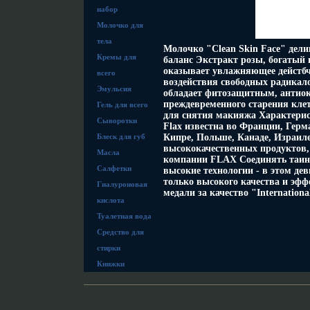
набор
Молочко для
тела
Молочко "Clean Skin Face" дел
Кремы для
баланс Экстракт розы, богаты
оказывает увлажняющее дейстбч
всего
воздействия свободных радикал
Эмульсия
обладает фитозащитным, антиок
преждевременного старения кле
Гель для всего
для снятия макияжа Характерис
Сыворотки
Flax известна во Франции, Гер
Блеск для губ
Кипре, Польше, Канаде, Израил
высококачественных продуктов, 
Масла
компании FLAX Соединять таинс
Салфетки
высокие технологии - в этом де
только высокого качества и эфф
Гиалуроновая
медали за качество "Internation
кислота
Туалетная вода
Средство для
стирки
Книжки