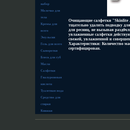
набор
Молочко для
тела
Очищающие салфетки "Skinlite 
Кремы для
тщательно удалить подводку для
для ресниц, не вызывая раздбч
всего
увлажненные салфетки действую
Эмульсия
свежей, увлажненной и соверше
Характеристики: Количество ма
Гель для всего
сертифицирован.
Сыворотки
Блеск для губ
Масла
Салфетки
Гиалуроновая
кислота
Туалетная вода
Средство для
стирки
Книжки