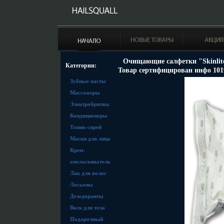
Очищающие салфетки "Skinlite
Категории:
Товар сертифицирован инфо 101
Зубные пасты
Массажеры
Электробритвы
Кондиционеры
Тоник-спрей
Маски для лица
Крем-
ополаскиватель
Лак для волос
Лосьоны
Дезодоранты
Воск для тела
Подарочный