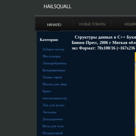
Структуры данных в С++ Буки
Категории:
Бином-Пресс, 2006 г Мягкая обло
экз Формат: 70x100/16 (~167x236
Зубные пасты
Массажеры
Электробритвы
Кондиционеры
Тоник-спрей
Маски для лица
Крем-
ополаскиватель
Лак для волос
Лосьоны
Дезодоранты
Воск для тела
Подарочный