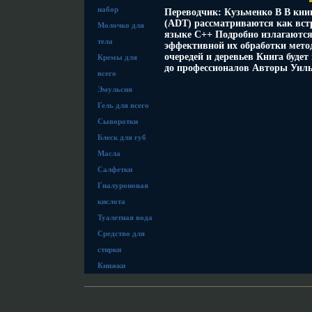
набор
Переводчик: Кузьменко В В кни
(ADT) рассматриваются как вст
Молочко для
языке С++ Подробно излагаютс
тела
эффективной их обработки мето
очередей и деревьев Книга буде
Кремы для
до профессионалов Авторы Уиль
всего
Эмульсия
Гель для всего
Сыворотки
Блеск для губ
Масла
Салфетки
Гиалуроновая
кислота
Туалетная вода
Средство для
стирки
Книжки