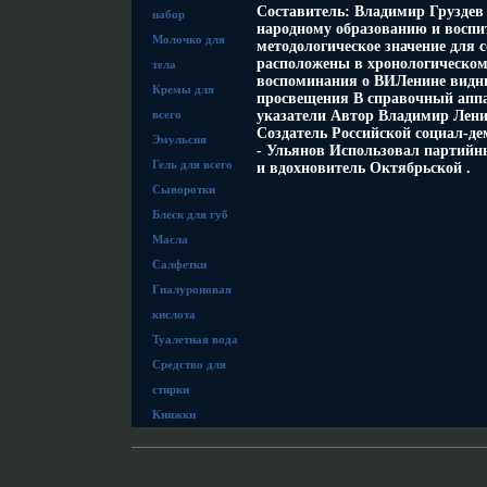
Составитель: Владимир Грузде
набор
народному образованию и воспи
Молочко для
методологическое значение для
расположены в хронологическом
тела
воспоминания о ВИЛенине видны
Кремы для
просвещения В справочный аппа
всего
указатели Автор Владимир Лени
Создатель Российской социал-д
Эмульсия
- Ульянов Использовал партийн
Гель для всего
и вдохновитель Октябрьской .
Сыворотки
Блеск для губ
Масла
Салфетки
Гиалуроновая
кислота
Туалетная вода
Средство для
стирки
Книжки