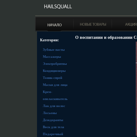
О воспитании и образовании С
Категории:
Зубные пасты
Массажеры
Электробритвы
Кондиционеры
Тоник-спрей
Маски для лица
Крем-
ополаскиватель
Лак для волос
Лосьоны
Дезодоранты
Воск для тела
Подарочный