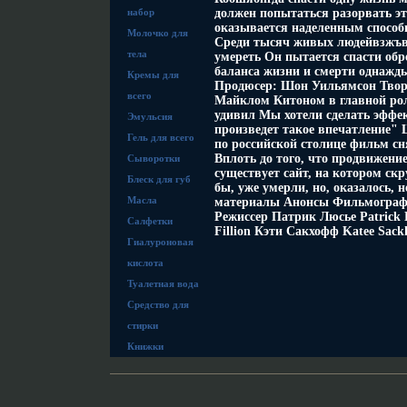
набор
должен попытаться разорвать э
оказывается наделенным способ
Молочко для
Среди тысяч живых людейвзжъв 
тела
умереть Он пытается спасти обр
баланса жизни и смерти однажд
Кремы для
Продюсер: Шон Уильямсон Твор
всего
Майклом Китоном в главной роли
удивил Мы хотели сделать эффе
Эмульсия
произведет такое впечатление
Гель для всего
по российской столице фильм сн
Вплоть до того, что продвижени
Сыворотки
существует сайт, на котором ск
Блеск для губ
бы, уже умерли, но, оказалось,
Масла
материалы Анонсы Фильмограф
Режиссер Патрик Люсье Patrick 
Салфетки
Fillion Кэти Сакхофф Katee Sack
Гиалуроновая
кислота
Туалетная вода
Средство для
стирки
Книжки