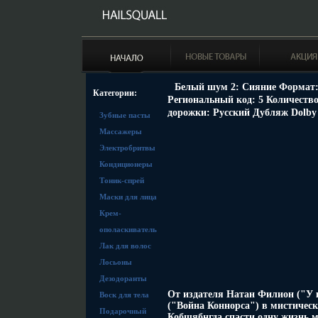
Белый шум 2: Сияние Формат: D
Категории:
Региональный код: 5 Количество
дорожки: Русский Дубляж Dolby D
Зубные пасты
Массажеры
Электробритвы
Кондиционеры
Тоник-спрей
Маски для лица
Крем-
ополаскиватель
Лак для волос
Лосьоны
Дезодоранты
От издателя Натан Филион ("У 
Воск для тела
("Война Коннорса") в мистичес
Подарочный
Кобшябнгда спасти одну жизнь м