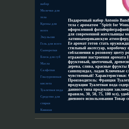
набор
Молочко для
тела
Подарочный набор Antonio Bande
Кремы для
тела с ароматом "Spirit for Wo
оформленной фотобчрйеграфией A
всего
для современной жительницы мег
Эмульсия
латиноамериканскую атмосферу, 
Ее аромат готов стать оружвждщ
Гель для всего
стильный аксессуар, коробочку 
Сыворотки
соблазнения к розовому цвету р
Блеск для губ
отражение настроения аромата 
фруктовый, цветочный, древесн
Масла
дерева, слива, красные фрукты
Салфетки
санвпцзндал, ладан Ключевые с
чувственный! Характеристики: О
Гиалуроновая
Производитель: Франция Туалет
кислота
продукции Туалетная вода соде
данного типа продукции заключа
Туалетная вода
правило, 30, 50, 75, 100 мл), уд
Средство для
дневного использования Товар 
стирки
Книжки