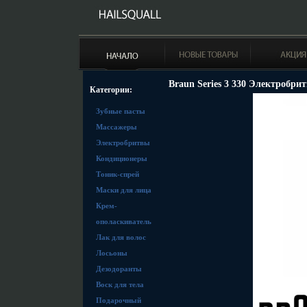
Braun Series 3 330 Электробри
Категории:
Зубные пасты
Массажеры
Электробритвы
Кондиционеры
Тоник-спрей
Маски для лица
Крем-
ополаскиватель
Лак для волос
Лосьоны
Дезодоранты
Воск для тела
Подарочный