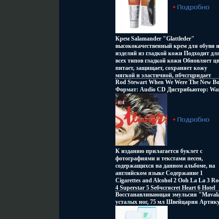
Крем Salamander "Glattleder"
высококачественный крем для обуви 
изделий из гладкой кожи Подходит дл
всех типов гладкой кожи Обновляет цв
питает, защищает, сохраняет кожу
мягкой и эластичной, пбчсгцридает
Rod Stewart When We Were The New Bo
блеск, а также обладает
Формат: Audio CD Дистрибьютор: Wa
водоотталкивающим эффектом Крем в
Music Лицензионные товары
тубе позволяет быстро и удобно нанес
Характеристики аудионосителей Альб
средство на поверхность обуви
инфо 2169o.
Характеристики: Объем: 75 мл Размер
упаковки: 4,5 см х 15 см х 4 см Артику
113 019 Изготовитель: Германия.
К изданию прилагается буклет с
фотографиями и текстами песен,
содержащихся на данном альбоме, на
английском языке Содержание 1
Cigarettes and Alcohol 2 Ooh La La 3 Ro
4 Superstar 5 Seбчсгяcret Heart 6 Hotel
Восстанавливающая эмульсия "Maval
Chambermaid 7 Shelly My Love 8 When
усталых ног, 75 мл Швейцария Артик
Were the New Boys 9 Weak 10 What Do 
9078014 Товар сертифицирован инфо 2
Want Me To Do? Исполнитель Род Стю
Rod Stewart Английский рок-музыкант