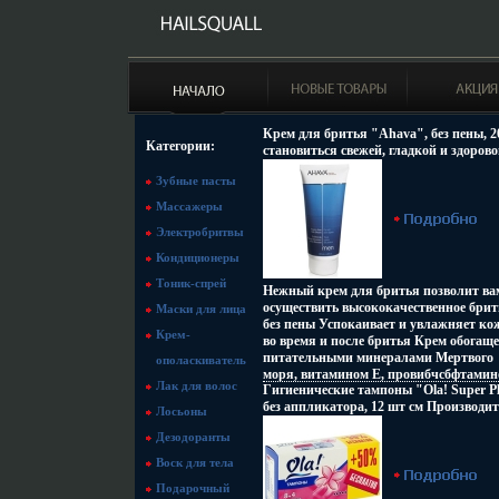
Крем для бритья "Ahava", без пены, 2
Категории:
становиться свежей, гладкой и здоров
2012o.
Зубные пасты
Массажеры
Электробритвы
Кондиционеры
Тоник-спрей
Нежный крем для бритья позволит ва
осуществить высококачественное брит
Маски для лица
без пены Успокаивает и увлажняет ко
Крем-
во время и после бритья Крем обогащ
питательными минералами Мертвого
ополаскиватель
моря, витамином Е, провибчсбфтами
Лак для волос
Гигиенические тампоны "Ola! Super Pl
В5 и экстрактами растений Женьшеня
без аппликатора, 12 шт см Производит
Имбиря, Гинкго и Алоэ Вера Специал
Лосьоны
Россия Товар сертифицирован инфо 20
разработан для чувствительной кожи
Дезодоранты
Серия косметической продукции для
мужчин "Men" , обеспечивающая
Воск для тела
оптимальный результат Серия "Men"
Подарочный
косметической продукции "вжекдAha