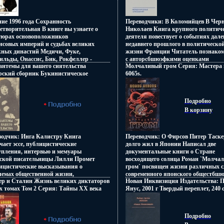
ие 1996 года Сохранность
Переводчики: В Коломийцев В Черн
етворительная В книге вы узнаете о
Николаев Книга крупного политич
тюрах основоположников
деятеля повествует о событиях дале
нсовых империй и судьбах великих
недавнего прошлого в политическо
жных династий Медичи, Фуке,
жизни Франции Читатель познако
льды, Онассис, Бик, Рокфеллер -
с авторсбшюэфкими оценками
антемы для вашего сиятельства
Молчаливый гром Серия: Мастера
шюэты, окружающие олимпийцев
особенностей функционирования
рский сборник Букинистическое
6065s.
уны, превращают этих богачей в
политической системы, с его взгляд
ние Сохранность: Хорошая
тва бех правил и законов Автор
повседневную Францию, изложенн
ельство: Ээсти раамат, 1989 г Твердый
 Монестье.
сквозь призму собственной биогра
лет, 328 стр ISBN 5-450-00268-8 Тираж:
Необычна форма книги, вторую по
Подробно
экз Формат: 84x108/32 (~130х205 мм)
которой занимает своеобразный
В корзину
6062s.
политический словарь Разработка 
подготовкавзжця словаря
свидетельствуют о яркой и незауря
личности автора Для широкого кру
водчик: Инга Калистру Книга
Переводчик: О Фирсов Питер Таске
читателей Перевод с французского 
ает эссе, публицистические
долго жил в Японии Написал две
М Рокар.
упления, интервью и мемуары
документальные книги о Стране
нской писательницы Лилли Промет
восходящего солнца Роман `Молча
ицистические высказывания о
гром` посвящен жизни различных с
лемах общественной жизни,
современного японского общестбш
ер и Сталин Жизнь великих диктаторов
Новая Инквизиция Издательства: П
рабшюыцтуры и искусства
Автор Питер Таскер Peter Tasker.
х томах Том 2 Серия: Тайны XX века
Янус, 2001 г Твердый переплет, 240
чаются мягким лиризмом,
6071s.
5-7101-0073-0 Тираж: 4000 экз Форм
писной деталью, ненавязчивым
84x108/32 (~130х205 мм) инфо 6072s.
ом Автор Лилли Промет.
Подробно