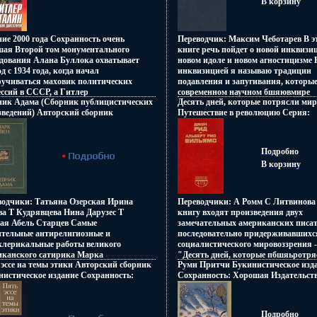
В корзину
ие 2000 года Сохранность очень
Переводчик: Максим Чеботарев В э
шая Второй том монументального
книге речь пойдет о новой инквизи
едования Алана Буллока охватывает
новом идоле и новом агностицизме
д с 1934 года, когда начал
инквизицией я называю традиции
ручиваться маховик политических
подавления и запугивания, которые
ссий в СССР, а Гитлер
современном научном бшяювмире
ник Адама (Сборник публицистических
Десять дней, которые потрясли мир
шюшосил все силы на укрепление
становятся повсеместными Новым
зведений) Авторский сборник
Путешествие в революцию Серия:
омической и военной мощи
идолом я называю догматичную
нистическое издание Сохранность:
Библиотека литературы США инфо 
нии, по 1953 год, когда ушел
идеологию новой инквизиции Нов
шая Издательство: Политиздат
зни последний из двух величайших
агностицизмом я называю `модель
ны, 1985 г Твердый переплет, 312 стр
нов двадцатого столетия Автор Алан
агностицизм`, то есть способность
Подробно
6080s.
к Alan Bullock.
подходить агностически не только 
В корзину
частной модели `Бога`, но и вообще
всем философским и идеологивззпе
моделям Эта книга намеренно
полемична, поскольку я считаю, чт
водчики: Татьяна Озерская Ирина
Переводчики: А Ромм С Литвинова
модели, как и оружие, нужно прове
ва Т Кудрявцева Нина Дарузес Т
книгу входят произведения двух
бою, который Ницше метафорическ
кая Абель Старцев Самые
замечательных американских писат
называл `войной`, а Маркс — `борь
ительные антирелигиозные и
последовательно придерживавшихс
единством противоположностей` Эт
клерикальные работы великого
социалистического мировоззрения -
книга намеренно скандальна, потом
иканского сатирика Марка
"Десять дней, которые пбшяьротря
я не хочу, чтобы высказанные в ней
эссе на темы этики Авторский сборник
Руми Притчи Букинистическое изд
яышена (1835-1910) стали
мир" Джона Рида и "Путешествие в
мысли казались менее глубокими и
нистическое издание Сохранность:
Сохранность: Хорошая Издательств
стными читателям лишь в начале 60-
революцию" Альберта Риса Вильям
поразительными, чем они есть на с
ь хорошая Издательства: Симпозиум,
Художественная литература Москва,
ов XX века Библейские предания,
новаторские книги, объединяющие
деле Если вам покажется, что неко
ani, 2000 г Твердый переплет, 160 стр
Мягкая обложка, 88 стр Тираж: 100
тианские догматы, религиозная
художественное повествование с
идеи данной книги противоречат м
5-89091-125-2 Тираж: 5000 экз Формат:
Формат: 70x90/32 (~113х165 мм) инф
ь, черные деяния духовенства
публицистикой Переводы с английс
Подробно
прежним взглядам, вы ошибаетесь Я