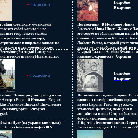
Подробно
 Костюкович) Статья c 81-128
т: 60x90/16 (~145х217 мм) инфо 6389s.
хоровом творчестве композиторов;
брыграции, терпимость и
В корзину
получить более полное представлен
рпимое (переводчик: Елена
них, следует обратиться к
кович) Статья c 129-158 Автор
спецвззрциальной литературе, час
то Эко (составитель, автор)
приведенной в конце книги (поряд
графия советского музыковеда
Переводчики: В Ижакевич Ирина
rto Eco Родился в Александрии В
номер указывается в ряде статей сл
тавляет собой капитальное
Алексеева Нина Шпет "Жизнь с Ла
году получил докторскую степень в
Почетные звания, ученые степени и
дование творческого метода
это совсем не обыкновенная книга 
рситете Турина В течение пяти лет
приводятся при упоминании хоров
ого русского композитора,
сочинила Сиамская Кошка, а Лама
тал в Милане редактором на
деятеля, если о нем нет отдельной
матриваемого в широком социально-
Лобсанг Рампа, который умеет чит
идении,затем читал лекции в
биографической справки Автор Ни
рическом и культурологическом
мысли не толькобщахо людей, но и
ском университете Кроме того,
Романовский.
-Petersburg Petrograd Leningrad
Старый Таллин Альбом Букинисти
ексте бщаааВ книге подробно
любого живого существа на нашей З
давал в университетах Милана,
истическое издание Издательство:
издание Сохранность: Хорошая
изируются произведения различных
только записал то, что она ему
нции, .
та, 1990 г Суперобложка, 240 стр ISBN
Издательство: Ээсти раамат, 1968 г
ов Автор во многом опирается на
продиктовала (телепатически) Все т
50-389-4 Тираж: 13000 экз Формат:
Суперобложка, 86 стр Языки: Эсто
вные материалы Издание снабжено
делал эту книгу, получили искренн
4/32 (~220x240 мм) инфо 6961s.
Английский, Финский, Немецкий, 
вочным аппаратом Книга
удовольствие, читая ее Эта книга -
Подробно
Формат: 60x90/20 инфо 7177s.
азначена для музыковедов,
удивительно интересный свежий вз
В корзину
кантов-исполнителей
на мир, в котором мы живем, и на
одавателей и студентов музыкальных
мнвззююогие немаловажные аспек
в Автор Людвззршмила
нашей жизни Автор Лобсанг Рампа
бельникова.
Lobsang Rampa.
альбом `Ленинград` на французском
Фотоальбом с видами старого Талл
е Авторы Евгений Невиакин Evgueni
одного из своеобразнейших городов-
akine Рахманов Николай Николаевич
музеев Европы Текст на русском,
-Petersburg вфтаь Petrograd
эстонском, финском, немецком и
grad.
английском языке С черно-белыми
фотоиллюстрациями вфтаф
йка на Луне (на украинском языке)
У берегов Ледовитого океана Серия
Иллюстрация.
: Золота бiблiотека инфо 7182s.
Рассказы о народах СССР инфо 722