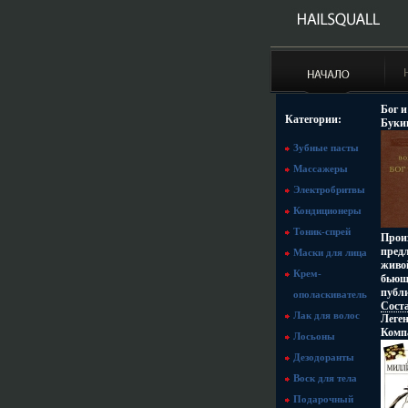
Бог и
Категории:
Буки
Хоро
Зубные пасты
Акад
переп
Массажеры
(~270
Электробритвы
Кондиционеры
Тоник-спрей
Произ
предл
Маски для лица
живой
Крем-
бьюще
публи
ополаскиватель
Соста
Лак для волос
Леге
рбща
Комп
Варш
Лосьоны
Дезодоранты
Воск для тела
Подарочный