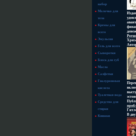
набор
Молочко для
Издан
удовл
тела
аван
Кремы для
фина
дене
всего
Ротши
Эмульсия
Хриз
мифб
Авто
Форт
Гель для всего
изда
сущес
Сыворотки
Издат
Ален
переп
Блеск для губ
6000 
Масла
инфо 
Салфетки
Гиалуроновая
Пере
включ
кислота
выст
Туалетная вода
эсто
Публ
Средство для
проб
стирки
Гитл
лите
В дву
отли
Книжки
инфо 
живо
юмор