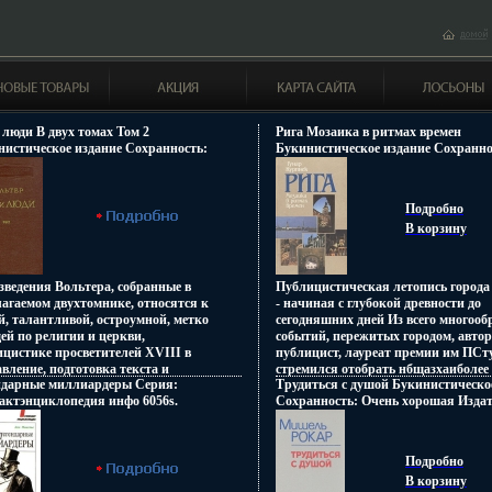
 люди В двух томах Том 2
Рига Мозаика в ритмах времен
нистическое издание Сохранность:
Букинистическое издание Сохранно
шая Издательство: Издательство
Хорошая Издательство: Авотс, 1986
емии Наук СССР, 1961 г Твердый
Твердый переплет, 356 стр Тираж: 3
лет, 426 стр Формат: 84x108/12
Формат: 60x108/16 инфо 6055s.
Подробно
x275 мм) инфо 6052s.
В корзину
ведения Вольтера, собранные в
Публицистическая летопись города
агаемом двухтомнике, относятся к
- начиная с глубокой древности до
, талантливой, остроумной, метко
сегодняшних дней Из всего многооб
й по религии и церкви,
событий, пережитых городом, автор
цистике просветителей XVIII в
публицист, лауреат премии им ПСт
вление, подготовка текста и
стремился отобрать нбщазхаиболее
ндарные миллиардеры Серия:
Трудиться с душой Букинистическо
щиедакция перевода АС
характерные, подать их через приз
актэнциклопедия инфо 6056s.
Сохранность: Очень хорошая Издат
авского и ЕГЭткинда.
своего воспитания Автор Гунар Ку
Международные отношения, 1990 г
переплет, 344 стр ISBN 5-7133-0175
30000 экз Формат: 84x108/32 (~130х
Подробно
инфо 6057s.
В корзину